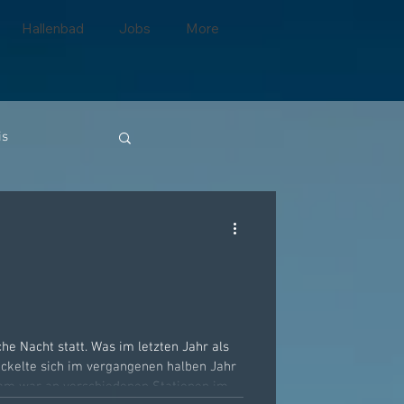
Hallenbad
Jobs
More
is
he Nacht statt. Was im letzten Jahr als
ickelte sich im vergangenen halben Jahr
eam war an verschiedenen Stationen im