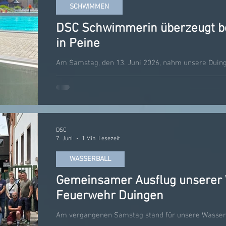
SCHWIMMEN
DSC Schwimmerin überzeugt b
in Peine
Am Samstag, den 13. Juni 2026, nahm unsere Dui
23. Eulenschwimmfest des Peiner Schwimmvereins 
des Post SV Alfeld ging sie für die SSG Leinebergla
kühlen frühsommerlichen Temperaturen herrschte 
Wettkampfatmosphäre. Insgesamt begrüßte der Pei
370 Schwimmerinnen und Schwimmer aus 24 Verei
DSC
7. Juni
1 Min. Lesezeit
WASSERBALL
Gemeinsamer Ausflug unserer 
Feuerwehr Duingen
Am vergangenen Samstag stand für unsere Wasser