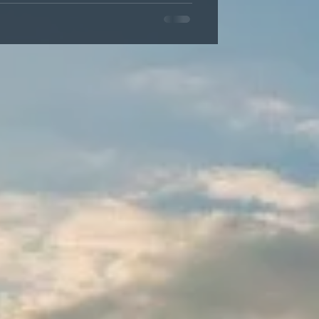
en ein besonderer Ausflug auf dem
k besichtigt. Um 12:30 Uhr trafen sich
 bevor es um 13:00 Uhr mit dem Bus
 eine interessante Führung durch die
nblicke in die Geschich