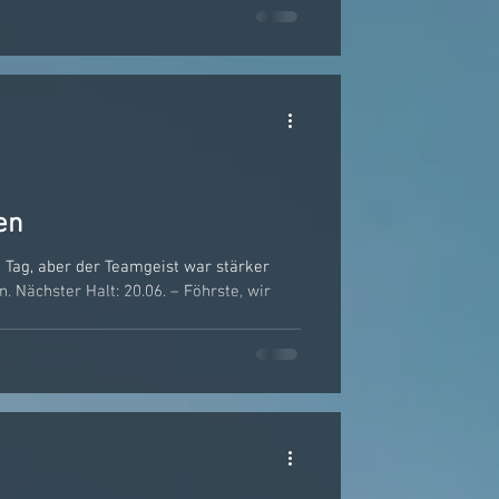
vor. Am Samstag startete das Programm
angebot. Neben Kinderschminken und
en
 Tag, aber der Teamgeist war stärker
 Nächster Halt: 20.06. – Föhrste, wir