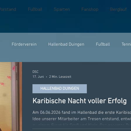
Vorstand
Fußball
Sparten
Fanshop
Berglauf
Förderverein
Hallenbad Duingen
Fußball
Tenn
Jugend
Tischtennis
JSG Leinebergland
Berglauf
DSC
17. Juni
2 Min. Lesezeit
HALLENBAD DUINGEN
Karibische Nacht voller Erfolg
Am 06.06.2026 fand im Hallenbad die erste Karibisc
Idee unserer Mitarbeiter am Tresen entstand, entw
zu einem Event für Groß und Klein. Das gesamte T