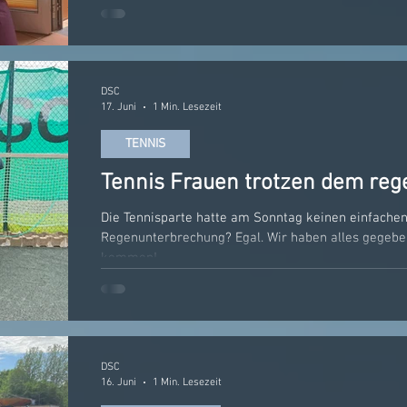
Einsatz. Der Aufbau begann bereits am Freitag zu
um 16 Uhr mit einem abwechslungsreichen Kinder
Glitzertattoos gab es auch Entenangeln. Jedes Ki
DSC
17. Juni
1 Min. Lesezeit
TENNIS
Tennis Frauen trotzen dem reg
Die Tennisparte hatte am Sonntag keinen einfachen
Regenunterbrechung? Egal. Wir haben alles gegeben.
kommen!
DSC
16. Juni
1 Min. Lesezeit