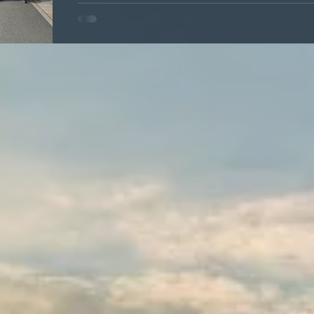
Kameradinnen und Kameraden der Feuerwehr Duing
Programm. Gemeinsam wurde die Brauerei in Einbec
alle Teilnehmenden am Feuerwehrhaus in Duingen,
zusammen nach Einbeck ging. Vor Ort erwartete uns
traditionsreiche Brauerei, bei der wir spannende Ei