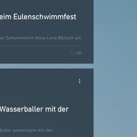
eim Eulenschwimmfest
nger Schwimmerin Anna-Lena Bönisch am
teil. Gemeinsam mit weiteren Aktiven
nd im Freibad P3 an den Start. Trotz noch
auf der Anlage eine schöne
ner Schwimmverein als Veranstalter
nen. Im Laufe des
Wasserballer mit der
baller gemeinsam mit den