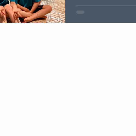
Bahn im Stadionbad auf 25 Me
Schwimmerinnen und Schwi