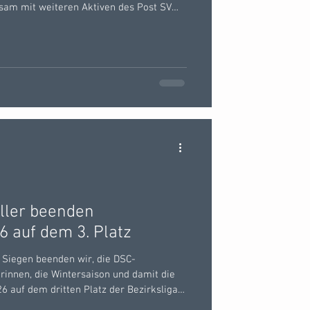
sam mit weiteren Aktiven des Post SV
inebergland im Freibad P3 an den Start.
lichen Temperaturen herrschte auf der
fatmosphäre. Insgesamt begrüßte der
ranstalter 370 Schwimmerinnen und
Im Laufe des
ller beenden
6 auf dem 3. Platz
 Siegen beenden wir, die DSC-
rinnen, die Wintersaison und damit die
 auf dem dritten Platz der Bezirksliga
de konnten wir jeweils sonntags in