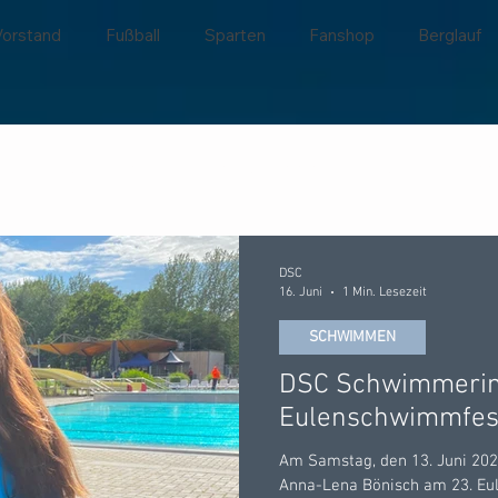
Vorstand
Fußball
Sparten
Fanshop
Berglauf
Förderverein
Hallenbad Duingen
Fußball
Tenn
Jugend
Tischtennis
JSG Leinebergland
Berglauf
DSC
16. Juni
1 Min. Lesezeit
SCHWIMMEN
DSC Schwimmerin
Eulenschwimmfest
Am Samstag, den 13. Juni 20
Anna-Lena Bönisch am 23. Eu