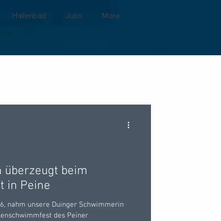
Hallenbad
Jobs
More
is
 überzeugt beim
 in Peine
26, nahm unsere Duinger Schwimmerin
lenschwimmfest des Peiner