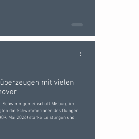
Hallenbad austragen. Zur
n wir Anfang November 2025 die
Wunstorf zu einem Freundschaftsspiel.
ad Duingen stattf
berzeugen mit vielen
nover
er Schwimmgemeinschaft Misburg im
gten die Schwimmerinnen des Duinger
09. Mai 2026) starke Leistungen und
fenden Band. Sieben Aktive aus unserem
nebergland mit den Aktiven des Post SV
Wettkampf wurde die sonst 50 Meter lange