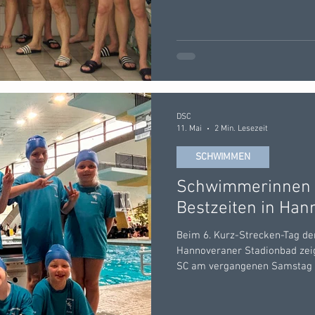
unserem heimischen Duinger 
Saisonvorbereitung begrüßte
Wasserballer aus Hameln und 
Durch die parallel im Hallenb
DSC
11. Mai
2 Min. Lesezeit
SCHWIMMEN
Schwimmerinnen ü
Bestzeiten in Han
Beim 6. Kurz-Strecken-Tag d
Hannoveraner Stadionbad zei
SC am vergangenen Samstag (
sammelten Bestzeiten am lau
Verein gingen für die SSG Lei
Alfeld an den Start. Für den 