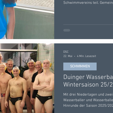
Schwimmvereins teil. Gemein
Alfeld ging sie für die SSG Le
Trotz noch kühlen frühsommer
Anlage eine schöne Wettkamp
Peiner Schwimmverein als Ve
Schwimmer aus 24 Vereinen. 
DSC
22. Mai
4 Min. Lesezeit
SCHWIMMEN
Duinger Wasserba
Wintersaison 25/2
Mit drei Niederlagen und zwei
Wasserballer und Wasserballe
Hinrunde der Saison 2025/2026
4. Alle fünf Spiele der Hinrun