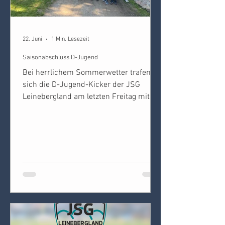
22. Juni
1 Min. Lesezeit
Saisonabschluss D-Jugend
Bei herrlichem Sommerwetter trafen
sich die D-Jugend-Kicker der JSG
Leinebergland am letzten Freitag mit
ihrem Trainer Stefan Stieler beim
Humboldtsee, um gemeinsam eine
Runde Fußballgolf zu spielen und die
Saison ausklingen zu lassen. Im
Anschluss gab es dann noch
Currywurst-Pommes und kalte
Getränke. Mannschaftskapitän Leon
Bönisch überreichte dabei ein toll
vorbereitetes Geschenk an Stefan,
welcher in der Winterpause