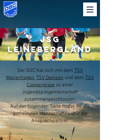
JSG
Leinebergland
Der DSC hat sich mit dem
TSV
Marienhagen
,
TSV Deinsen
und dem
TSV
Coppengrave
zu einer
Jugendspielgemeinschaft
zusammengeschlossen.
Auf der folgenden Seite findet Ihr die
gemeldeten Mannschaften und die
Ansprechpartner.