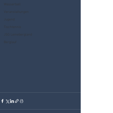
Wasserball
Veranstaltungen
Jugend
Tischtennis
JSG Leinebergland
Berglauf