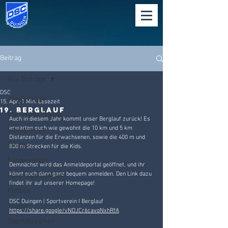
Beitrag
Alle Beiträge
DSC
Alle Beiträge
15. Apr.
1 Min. Lesezeit
19. Berglauf
DSC in der Presse
Auch in diesem Jahr kommt unser Berglauf zurück! Es 
erwarten euch wie gewohnt die 10 km und 5 km 
Schwimmen
Distanzen für die Erwachsenen, sowie die 400 m und 
Tanzen
800 m Strecken für die Kids.  
Förderverein
Demnächst wird das Anmeldeportal geöffnet, und ihr 
könnt euch dann ganz bequem anmelden. Den Link dazu 
Hallenbad Duingen
findet ihr auf unserer Homepage!
Fußball
DSC Duingen | Sportverein I Berglauf 
Tennis
https://share.google/vNOJCr6cavoNxhRfA
Sportabzeichen