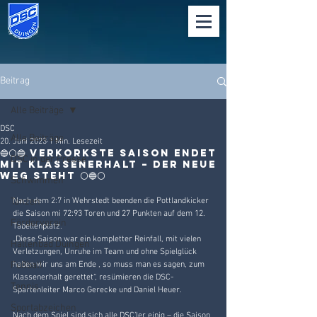
Beitrag
Alle Beiträge
DSC
Alle Beiträge
20. Juni 2023
1 Min. Lesezeit
🔵⚪🔵 Verkorkste Saison endet
DSC in der Presse
mit Klassenerhalt – der neue
Weg steht ⚪🔵⚪
Schwimmen
Tanzen
Nach dem 2:7 in Wehrstedt beenden die Pottlandkicker 
die Saison mi 72:93 Toren und 27 Punkten auf dem 12. 
Förderverein
Tabellenplatz.
„Diese Saison war ein kompletter Reinfall, mit vielen 
Hallenbad Duingen
Verletzungen, Unruhe im Team und ohne Spielglück 
Fußball
haben wir uns am Ende , so muss man es sagen, zum 
Klassenerhalt gerettet“, resümieren die DSC-
Tennis
Spartenleiter Marco Gerecke und Daniel Heuer.
Sportabzeichen
Nach dem Spiel sind sich alle DSC’ler einig – die Saison 