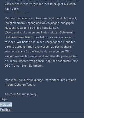
Wasserball
wird schnellstens vergessen, der Blick geht nur noch 
nach vorn!
Veranstaltungen
Mit den Trainern Sven Dammann und David Herrndorf, 
Jugend
lediglich einem Abgang und vielen jungen, hungrigen 
Tischtennis
Neuzugängen geht es in die neue Saison.
„David und ich konnten uns in den letzten Spielen ein 
JSG Leinebergland
Bild davon machen, wo es hakt, was wir verbessern 
müssen, wir haben das in den vergangenen Einheiten 
Berglauf
bereits aufgenommen und werden ab der nächsten 
Woche intensiv 3x die Woche daran arbeiten. Wir 
wissen wo wir hin wollen und werden alle gemeinsam 
als Team unseren Weg gehen“, sagt der hochmotivierte 
DSC-Trainer Sven Dammann.
Manschaftsbild, Neuzugänge und weitere Infos folgen 
in den nächsten Tagen…
#nurderDSC
#unserWeg
Tags:
Fußball
Fußball