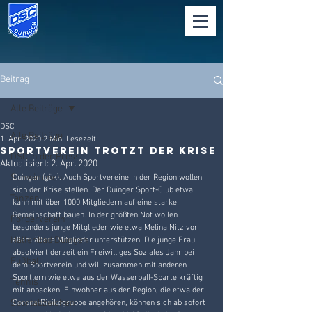
Beitrag
Alle Beiträge
DSC
Alle Beiträge
1. Apr. 2020
2 Min. Lesezeit
Sportverein trotzt der Krise
DSC in der Presse
Aktualisiert:
2. Apr. 2020
Schwimmen
Duingen (gök). Auch Sportvereine in der Region wollen 
sich der Krise stellen. Der Duinger Sport-Club etwa 
Tanzen
kann mit über 1000 Mitgliedern auf eine starke 
Gemeinschaft bauen. In der größten Not wollen 
Förderverein
besonders junge Mitglieder wie etwa Melina Nitz vor 
Hallenbad Duingen
allem ältere Mitglieder unterstützen. Die junge Frau 
absolviert derzeit ein Freiwilliges Soziales Jahr bei 
Fußball
dem Sportverein und will zusammen mit anderen 
Sportlern wie etwa aus der Wasserball-Sparte kräftig 
Tennis
mit anpacken. Einwohner aus der Region, die etwa der 
Sportabzeichen
Corona-Risikogruppe angehören, können sich ab sofort 