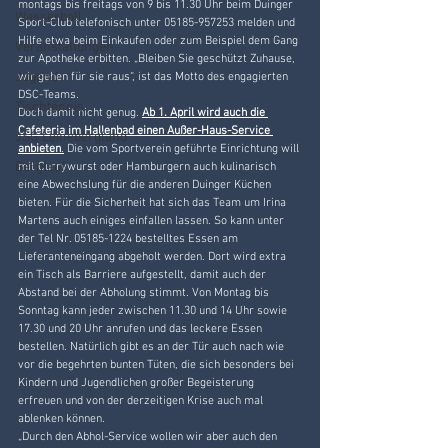
montags bis freitags von 9 bis 11.30 Uhr beim Duinger 
Wasserball
Sport-Club telefonisch unter 05185-957253 melden und 
Hilfe etwa beim Einkaufen oder zum Beispiel dem Gang 
Veranstaltungen
zur Apotheke erbitten. „Bleiben Sie geschützt Zuhause, 
Jugend
wir gehen für sie raus“, ist das Motto des engagierten 
DSC-Teams.
Tischtennis
Doch damit nicht genug. 
Ab 1. April wird auch die 
Cafeteria im Hallenbad einen Außer-Haus-Service 
JSG Leinebergland
anbieten
.
 Die vom Sportverein geführte Einrichtung will 
Berglauf
mit Currywurst oder Hamburgern auch kulinarisch 
eine Abwechslung für die anderen Duinger Küchen 
bieten. Für die Sicherheit hat sich das Team um Irina 
Martens auch einiges einfallen lassen. So kann unter 
der Tel Nr. 05185-1224 bestelltes Essen am 
Lieferanteneingang abgeholt werden. Dort wird extra 
ein Tisch als Barriere aufgestellt, damit auch der 
Abstand bei der Abholung stimmt. Von Montag bis 
Sonntag kann jeder zwischen 11.30 und 14 Uhr sowie 
17.30 und 20 Uhr anrufen und das leckere Essen 
bestellen. Natürlich gibt es an der Tür auch nach wie 
vor die begehrten bunten Tüten, die sich besonders bei 
Kindern und Jugendlichen großer Begeisterung 
erfreuen und von der derzeitigen Krise auch mal 
ablenken können.
„Durch den Abhol-Service wollen wir aber auch den 