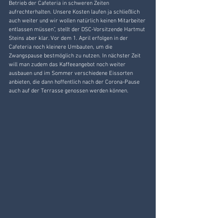
Betrieb der Cafeteria in schweren Zeiten 
aufrechterhalten. Unsere Kosten laufen ja schließlich 
auch weiter und wir wollen natürlich keinen Mitarbeiter 
entlassen müssen“, stellt der DSC-Vorsitzende Hartmut 
Steins aber klar. Vor dem 1. April erfolgen in der 
Cafeteria noch kleinere Umbauten, um die 
Zwangspause bestmöglich zu nutzen. In nächster Zeit 
will man zudem das Kaffeeangebot noch weiter 
ausbauen und im Sommer verschiedene Eissorten 
anbieten, die dann hoffentlich nach der Corona-Pause 
auch auf der Terrasse genossen werden können.