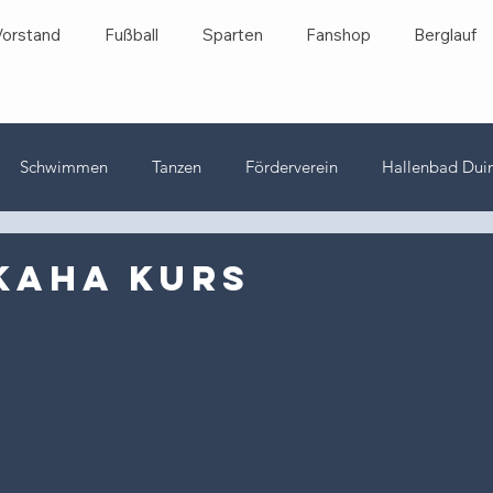
Vorstand
Fußball
Sparten
Fanshop
Berglauf
Schwimmen
Tanzen
Förderverein
Hallenbad Dui
Wasserball
Veranstaltungen
Jugend
Tischtennis
KaHA Kurs