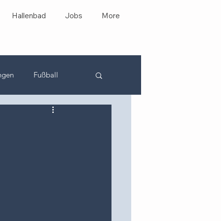
Hallenbad
Jobs
More
ngen
Fußball
JSG Leinebergland