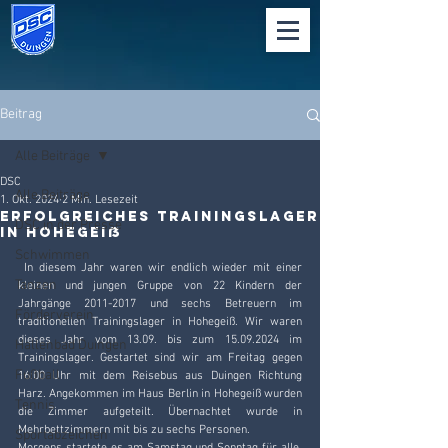
Beitrag
Alle Beiträge
DSC
Alle Beiträge
1. Okt. 2024
2 Min. Lesezeit
Erfolgreiches Trainingslager
DSC in der Presse
in Hohegeiß
Schwimmen
 In diesem Jahr waren wir endlich wieder mit einer 
Tanzen
kleinen und jungen Gruppe von 22 Kindern der 
Jahrgänge 2011-2017 und sechs Betreuern im 
Förderverein
traditionellen Trainingslager in Hohegeiß. Wir waren 
dieses Jahr vom 13.09. bis zum 15.09.2024 im 
Hallenbad Duingen
Trainingslager. Gestartet sind wir am Freitag gegen 
Fußball
16:00 Uhr mit dem Reisebus aus Duingen Richtung 
Harz. Angekommen im Haus Berlin in Hohegeiß wurden 
Tennis
die Zimmer aufgeteilt. Übernachtet wurde in 
Mehrbettzimmern mit bis zu sechs Personen.
Sportabzeichen