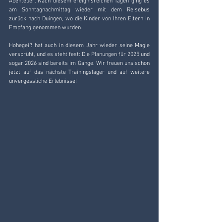
Abenteuer. Nach diesem ereignisreichen Tagen ging es 
am Sonntagnachmittag wieder mit dem Reisebus 
zurück nach Duingen, wo die Kinder von Ihren Eltern in 
Empfang genommen wurden.
Hohegeiß hat auch in diesem Jahr wieder seine Magie 
versprüht, und es steht fest: Die Planungen für 2025 und 
sogar 2026 sind bereits im Gange. Wir freuen uns schon 
jetzt auf das nächste Trainingslager und auf weitere 
unvergessliche Erlebnisse!