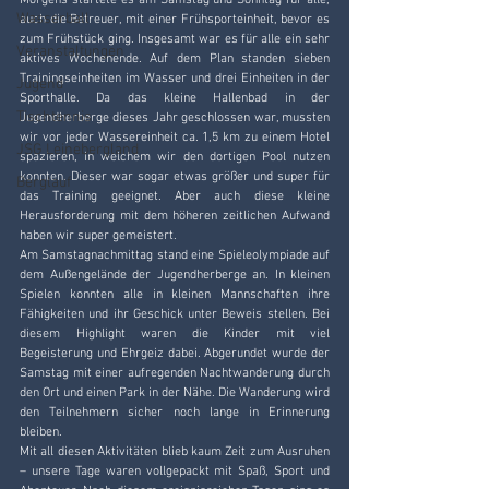
Morgens startete es am Samstag und Sonntag für alle, 
Wasserball
auch die Betreuer, mit einer Frühsporteinheit, bevor es 
zum Frühstück ging. Insgesamt war es für alle ein sehr 
Veranstaltungen
aktives Wochenende. Auf dem Plan standen sieben 
Trainingseinheiten im Wasser und drei Einheiten in der 
Jugend
Sporthalle. Da das kleine Hallenbad in der 
Tischtennis
Jugendherberge dieses Jahr geschlossen war, mussten 
wir vor jeder Wassereinheit ca. 1,5 km zu einem Hotel 
JSG Leinebergland
spazieren, in welchem wir den dortigen Pool nutzen 
konnten. Dieser war sogar etwas größer und super für 
Berglauf
das Training geeignet. Aber auch diese kleine 
Herausforderung mit dem höheren zeitlichen Aufwand 
haben wir super gemeistert.
Am Samstagnachmittag stand eine Spieleolympiade auf 
dem Außengelände der Jugendherberge an. In kleinen 
Spielen konnten alle in kleinen Mannschaften ihre 
Fähigkeiten und ihr Geschick unter Beweis stellen. Bei 
diesem Highlight waren die Kinder mit viel 
Begeisterung und Ehrgeiz dabei. Abgerundet wurde der 
Samstag mit einer aufregenden Nachtwanderung durch 
den Ort und einen Park in der Nähe. Die Wanderung wird 
den Teilnehmern sicher noch lange in Erinnerung 
bleiben.
Mit all diesen Aktivitäten blieb kaum Zeit zum Ausruhen 
– unsere Tage waren vollgepackt mit Spaß, Sport und 