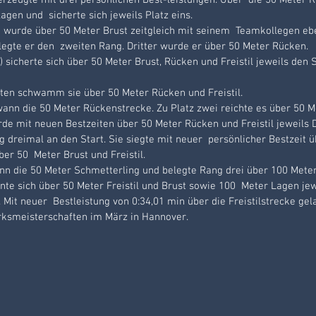
rzeugte mit drei persönlichen Best-leistungen. Über  die 50 Meter Rü
agen und  sicherte sich jeweils Platz eins.
) wurde über 50 Meter Brust zeitgleich mit seinem  Teamkollegen eben
legte er den  zweiten Rang. Dritter wurde er über 50 Meter Rücken.
sicherte sich über 50 Meter Brust, Rücken und Freistil jeweils den Si
ten schwamm sie über 50 Meter Rücken und Freistil.
ann die 50 Meter Rückenstrecke. Zu Platz zwei reichte es über 50 Met
de mit neuen Bestzeiten über 50 Meter Rücken und Freistil jeweils Dr
g dreimal an den Start. Sie siegte mit neuer  persönlicher Bestzeit 
ber 50  Meter Brust und Freistil.
n die 50 Meter Schmetterling und belegte Rang drei über 100 Mete
nte sich über 50 Meter Freistil und Brust sowie 100  Meter Lagen jew
Mit neuer  Bestleistung von 0:34,01 min über die Freistilstrecke gela
zirksmeisterschaften im März in Hannover.