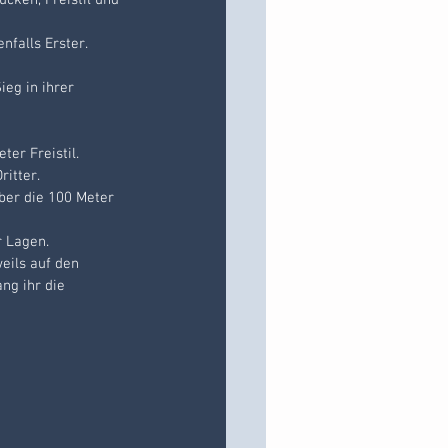
cken, Freistil und 
falls Erster. 
eg in ihrer 
er Freistil.
itter.
über die 100 Meter 
r Lagen.
eils auf den 
ng ihr die  