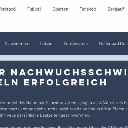
Vorstand
Fußball
Sparten
Fanshop
Berglauf
Schwimmen
Tanzen
Förderverein
Hallenbad Dui
Wasserball
Veranstaltungen
Jugend
Tischtennis
er Nachwuchsschw
eln erfolgreich
immfest des Hamelner Schwimmvereins gingen acht Aktive  des Du
inzelstarts konnten zehn  erste, zwei zweite und neun dritte Plätze e
ehn neue persönliche Bestzeiten geschwommen.