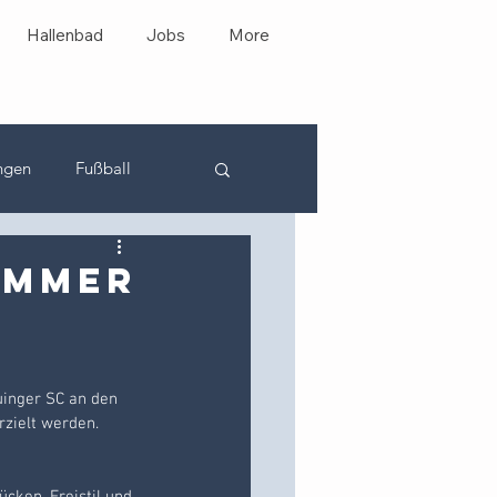
Hallenbad
Jobs
More
ngen
Fußball
JSG Leinebergland
immer
inger SC an den 
rzielt werden. 