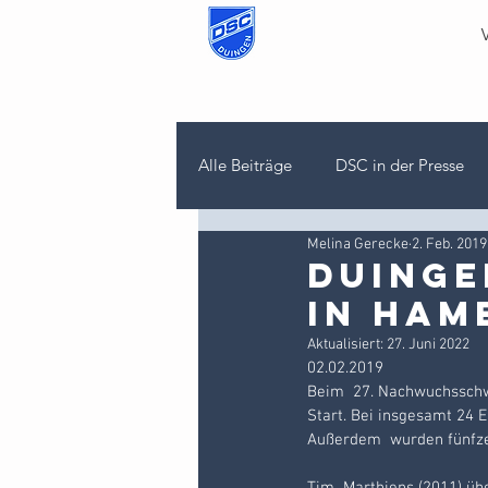
Alle Beiträge
DSC in der Presse
Melina Gerecke
2. Feb. 2019
Tennis
Sportabzeichen
Duing
in Ham
Berglauf
Aktualisiert:
27. Juni 2022
02.02.2019
Beim  27. Nachwuchsschw
Start. Bei insgesamt 24 E
Außerdem  wurden fünfz