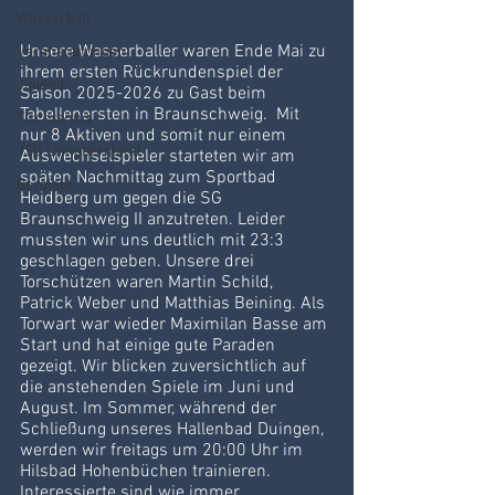
Wasserball
Unsere Wasserballer waren Ende Mai zu 
Veranstaltungen
ihrem ersten Rückrundenspiel der 
Jugend
Saison 2025-2026 zu Gast beim 
Tabellenersten in Braunschweig.  Mit 
Tischtennis
nur 8 Aktiven und somit nur einem 
JSG Leinebergland
Auswechselspieler starteten wir am 
späten Nachmittag zum Sportbad 
Berglauf
Heidberg um gegen die SG 
Braunschweig II anzutreten. Leider 
mussten wir uns deutlich mit 23:3 
geschlagen geben. Unsere drei 
Torschützen waren Martin Schild, 
Patrick Weber und Matthias Beining. Als 
Torwart war wieder Maximilan Basse am 
Start und hat einige gute Paraden 
gezeigt. Wir blicken zuversichtlich auf 
die anstehenden Spiele im Juni und 
August. Im Sommer, während der 
Schließung unseres Hallenbad Duingen, 
werden wir freitags um 20:00 Uhr im 
Hilsbad Hohenbüchen trainieren. 
Interessierte sind wie immer 