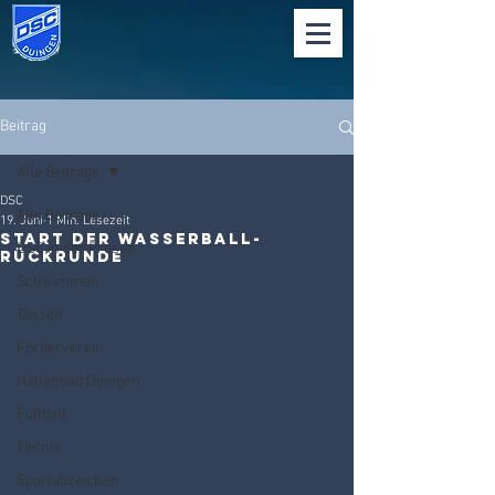
Beitrag
Alle Beiträge
DSC
Alle Beiträge
19. Juni
1 Min. Lesezeit
Start der Wasserball-
DSC in der Presse
Rückrunde
Schwimmen
Tanzen
Förderverein
Hallenbad Duingen
Fußball
Tennis
Sportabzeichen