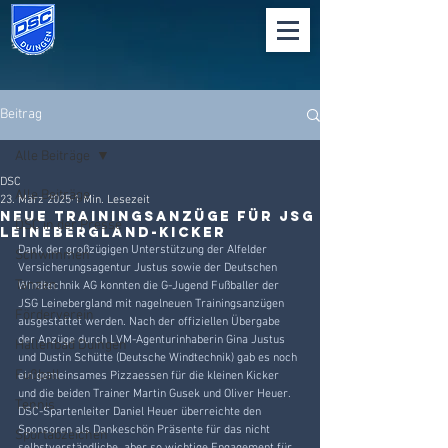
Beitrag
Alle Beiträge
DSC
Alle Beiträge
23. März 2025
1 Min. Lesezeit
Neue Trainingsanzüge für JSG
DSC in der Presse
Leinebergland-Kicker
Dank der großzügigen Unterstützung der Alfelder 
Schwimmen
Versicherungsagentur Justus sowie der Deutschen 
Tanzen
Windtechnik AG konnten die G-Jugend Fußballer der 
JSG Leinebergland mit nagelneuen Trainingsanzügen 
Förderverein
ausgestattet werden. Nach der offiziellen Übergabe 
der Anzüge durch LVM-Agenturinhaberin Gina Justus 
Hallenbad Duingen
und Dustin Schütte (Deutsche Windtechnik) gab es noch 
Fußball
ein gemeinsames Pizzaessen für die kleinen Kicker 
und die beiden Trainer Martin Gusek und Oliver Heuer. 
Tennis
DSC-Spartenleiter Daniel Heuer überreichte den 
Sponsoren als Dankeschön Präsente für das nicht 
Sportabzeichen