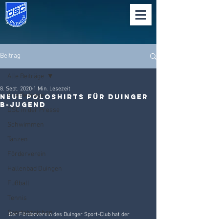
Beitrag
Alle Beiträge
8. Sept. 2020
1 Min. Lesezeit
Alle Beiträge
Neue Poloshirts für Duinger
B-Jugend
DSC in der Presse
Schwimmen
Tanzen
Förderverein
Hallenbad Duingen
Fußball
Tennis
Sportabzeichen
Der Förderverein des Duinger Sport-Club hat der 