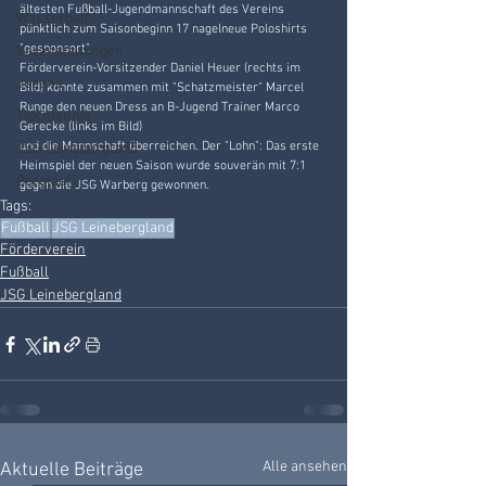
ältesten Fußball-Jugendmannschaft des Vereins 
Wasserball
pünktlich zum Saisonbeginn 17 nagelneue Poloshirts 
"gesponsort".
Veranstaltungen
Förderverein-Vorsitzender Daniel Heuer (rechts im 
Jugend
Bild) konnte zusammen mit "Schatzmeister" Marcel 
Runge den neuen Dress an B-Jugend Trainer Marco 
Tischtennis
Gerecke (links im Bild)
und die Mannschaft überreichen. Der "Lohn": Das erste 
JSG Leinebergland
Heimspiel der neuen Saison wurde souverän mit 7:1 
Berglauf
gegen die JSG Warberg gewonnen.
Tags:
Fußball
JSG Leinebergland
Förderverein
Fußball
JSG Leinebergland
Alle ansehen
Aktuelle Beiträge