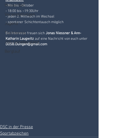
Arbeitszeit:
Wasserball
- Mai bis ~Oktober 
- 18:00 bis ~19:30Uhr
Veranstaltungen
- jeden 2. Mittwoch im Wechsel
- spontaner Schichtentausch möglich
Jugend
Tischtennis
Bei Interesse freuen sich 
Jonas Niessner & Ann-
Katharin Laugwitz 
auf eine Nachricht von euch unter 
JSG Leinebergland
DOSB.Duingen@gmail.com
Berglauf
DSC in der Presse
Sportabzeichen