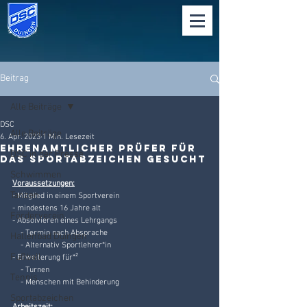
Beitrag
Alle Beiträge
DSC
Alle Beiträge
6. Apr. 2023
1 Min. Lesezeit
Ehrenamtlicher Prüfer für
DSC in der Presse
das Sportabzeichen gesucht
Schwimmen
Voraussetzungen:
Tanzen
- Mitglied in einem Sportverein
- mindestens 16 Jahre alt
Förderverein
- Absolvieren eines Lehrgangs
    - Termin nach Absprache 
Hallenbad Duingen
    - Alternativ Sportlehrer*in
Fußball
- Erweiterung für*²
    - Turnen 
Tennis
    - Menschen mit Behinderung
Sportabzeichen